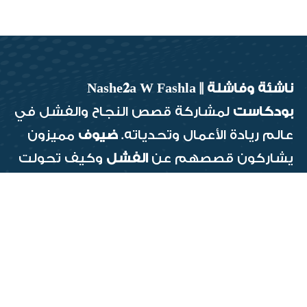
ناشئة وفاشلة || Nashe𝟐a W Fashla
بودكاست
لمشاركة قصص النجاح والفشل في
عالم ريادة الأعمال وتحدياته.
ضيوف
مميزون
يشاركون قصصهم عن
الفشل
وكيف تحولت
إلى
نجاحات
انضموا
إلينا للحوار والتعلم.
عنـــا